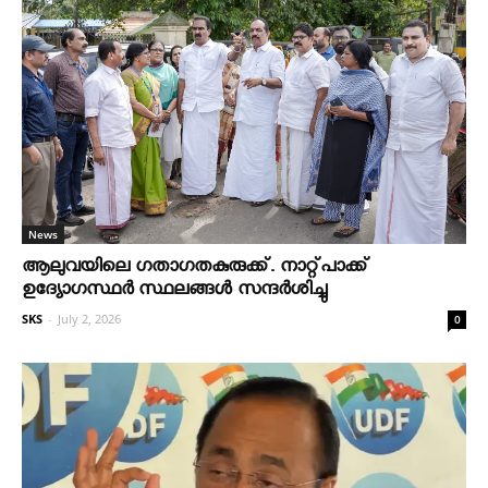
News
ആലുവയിലെ ഗതാഗതകുരുക്ക്. നാറ്റ്പാക്ക്
ഉദ്യോഗസ്ഥർ സ്ഥലങ്ങൾ സന്ദർശിച്ചു
SKS
-
July 2, 2026
0