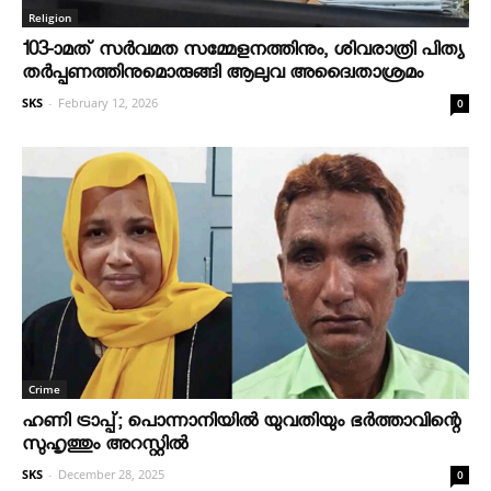
Religion
103-ാമത് സർവമത സമ്മേളനത്തിനും, ശിവരാത്രി പിത്യ
തർപ്പണത്തിനുമൊരുങ്ങി ആലുവ അദ്വൈതാശ്രമം
SKS
-
February 12, 2026
0
Crime
ഹണി ട്രാപ്പ്; പൊന്നാനിയില്‍ യുവതിയും ഭര്‍ത്താവിന്റെ
സുഹൃത്തും അറസ്റ്റില്‍
SKS
-
December 28, 2025
0