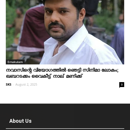
Ernakulam
നവാസിന്റെ വിയോഗത്തില്‍ ഞെട്ടി സിനിമാ ലോകം;
ഖബറടക്കം വൈകീട്ട് നാല് മണിക്ക്
SKS
-
August 2, 2025
0
About Us