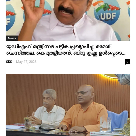
News
യുഡിഎഫ് മന്ത്രിസഭ പട്ടിക പ്രഖ്യാപിച്ചു; രമേശ്
ചെന്നിത്തല, കെ മുരളീധരന്‍, ബിന്ദു കൃഷ്ണ ഉള്‍പ്പെടെ...
SKS
-
May 17, 2026
0