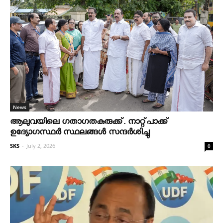
News
ആലുവയിലെ ഗതാഗതകുരുക്ക്. നാറ്റ്പാക്ക്
ഉദ്യോഗസ്ഥർ സ്ഥലങ്ങൾ സന്ദർശിച്ചു
SKS
-
July 2, 2026
0