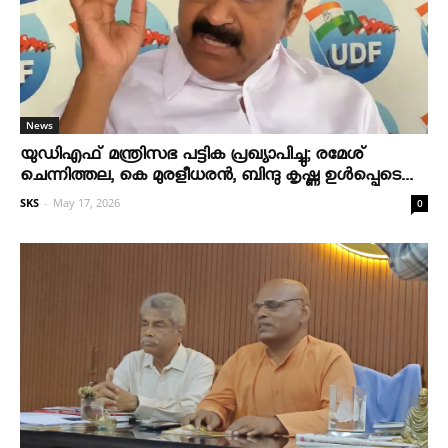
News
യുഡിഎഫ് മന്ത്രിസഭ പട്ടിക പ്രഖ്യാപിച്ചു; രമേശ്
ചെന്നിത്തല, കെ മുരളീധരന്‍, ബിന്ദു കൃഷ്ണ ഉള്‍പ്പെടെ...
SKS
-
May 17, 2026
0