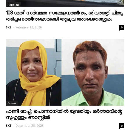
Religion
103-ാമത് സർവമത സമ്മേളനത്തിനും, ശിവരാത്രി പിത്യ
തർപ്പണത്തിനുമൊരുങ്ങി ആലുവ അദ്വൈതാശ്രമം
SKS
-
February 12, 2026
0
Crime
ഹണി ട്രാപ്പ്; പൊന്നാനിയില്‍ യുവതിയും ഭര്‍ത്താവിന്റെ
സുഹൃത്തും അറസ്റ്റില്‍
SKS
-
December 28, 2025
0