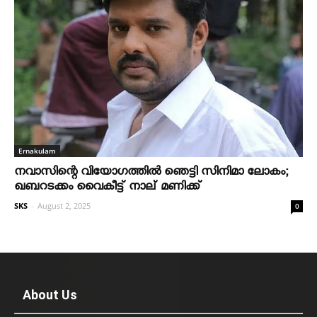
Ernakulam
നവാസിന്റെ വിയോഗത്തില്‍ ഞെട്ടി സിനിമാ ലോകം;
ഖബറടക്കം വൈകീട്ട് നാല് മണിക്ക്
SKS
-
August 2, 2025
0
About Us