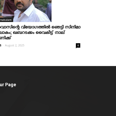
rnakulam
വാസിന്റെ വിയോഗത്തില്‍ ഞെട്ടി സിനിമാ
ോകം; ഖബറടക്കം വൈകീട്ട് നാല്
ണിക്ക്
S
-
August 2, 2025
0
ur Page