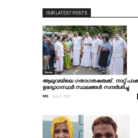
OUR LATEST POSTS
News
ആലുവയിലെ ഗതാഗതകുരുക്ക്. നാറ്റ്പാക്
ഉദ്യോഗസ്ഥർ സ്ഥലങ്ങൾ സന്ദർശിച്ചു
SKS
-
July 2, 2026