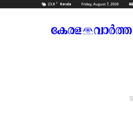
C
23.8
Friday, August 7, 2026
Kerala
Kerala
Vartha
S