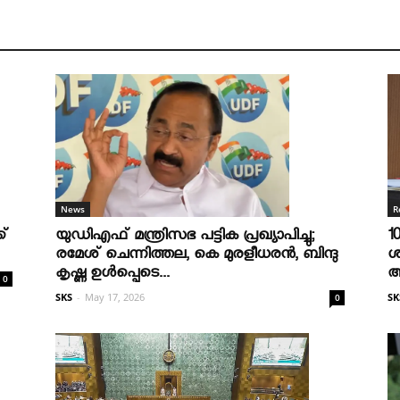
R
News
1
ക്
യുഡിഎഫ് മന്ത്രിസഭ പട്ടിക പ്രഖ്യാപിച്ചു;
ശ
രമേശ് ചെന്നിത്തല, കെ മുരളീധരന്‍, ബിന്ദു
ആ
കൃഷ്ണ ഉള്‍പ്പെടെ...
0
SK
SKS
-
May 17, 2026
0