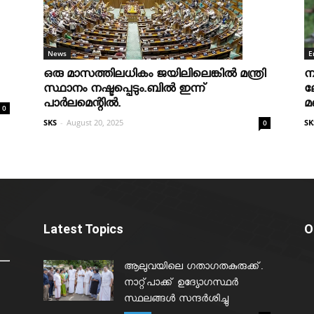
News
E
ഒരു മാസത്തിലധികം ജയിലിലെങ്കില്‍ മന്ത്രി
ന
സ്ഥാനം നഷ്ടപ്പെടും.ബില്‍ ഇന്ന്
ല
പാര്‍ലമെന്റില്‍.
മ
0
SKS
-
August 20, 2025
SK
0
Latest Topics
O
ആലുവയിലെ ഗതാഗതകുരുക്ക്.
നാറ്റ്പാക്ക് ഉദ്യോഗസ്ഥർ
സ്ഥലങ്ങൾ സന്ദർശിച്ചു