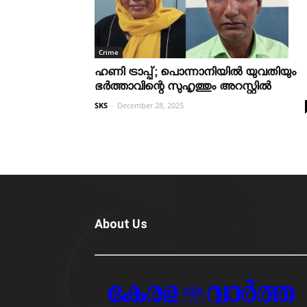
Crime
ഹണി ട്രാപ്പ്; പൊന്നാനിയില്‍ യുവതിയും
ഭര്‍ത്താവിന്റെ സുഹൃത്തും അറസ്റ്റില്‍
SKS
-
December 28, 2025
About Us