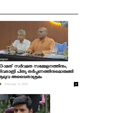
eligion
03-ാമത് സർവമത സമ്മേളനത്തിനും,
ിവരാത്രി പിത്യ തർപ്പണത്തിനുമൊരുങ്ങി
ലുവ അദ്വൈതാശ്രമം
S
-
February 12, 2026
0