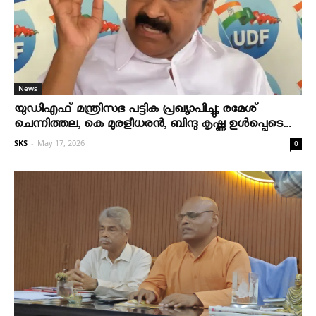
News
യുഡിഎഫ് മന്ത്രിസഭ പട്ടിക പ്രഖ്യാപിച്ചു; രമേശ്
ചെന്നിത്തല, കെ മുരളീധരന്‍, ബിന്ദു കൃഷ്ണ ഉള്‍പ്പെടെ...
SKS
-
May 17, 2026
0