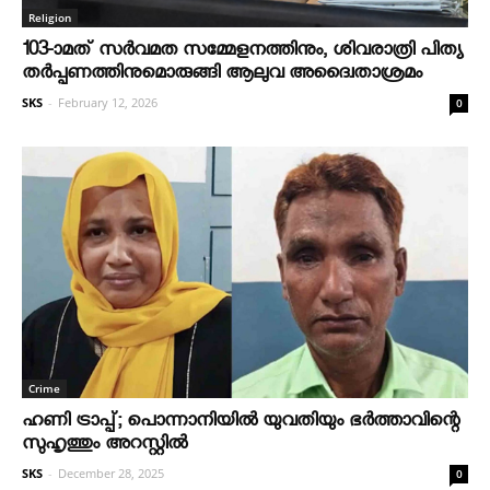
Religion
103-ാമത് സർവമത സമ്മേളനത്തിനും, ശിവരാത്രി പിത്യ
തർപ്പണത്തിനുമൊരുങ്ങി ആലുവ അദ്വൈതാശ്രമം
SKS
-
February 12, 2026
0
Crime
ഹണി ട്രാപ്പ്; പൊന്നാനിയില്‍ യുവതിയും ഭര്‍ത്താവിന്റെ
സുഹൃത്തും അറസ്റ്റില്‍
SKS
-
December 28, 2025
0