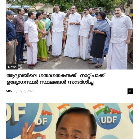
News
ആലുവയിലെ ഗതാഗതകുരുക്ക്. നാറ്റ്പാക്ക്
ഉദ്യോഗസ്ഥർ സ്ഥലങ്ങൾ സന്ദർശിച്ചു
SKS
-
July 2, 2026
0