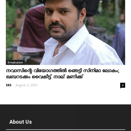
Ernakulam
നവാസിന്റെ വിയോഗത്തില്‍ ഞെട്ടി സിനിമാ ലോകം;
ഖബറടക്കം വൈകീട്ട് നാല് മണിക്ക്
SKS
-
August 2, 2025
0
About Us