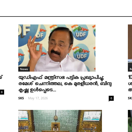
R
News
1
ക്
യുഡിഎഫ് മന്ത്രിസഭ പട്ടിക പ്രഖ്യാപിച്ചു;
ശ
രമേശ് ചെന്നിത്തല, കെ മുരളീധരന്‍, ബിന്ദു
ആ
കൃഷ്ണ ഉള്‍പ്പെടെ...
0
SK
SKS
-
May 17, 2026
0