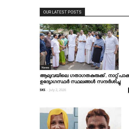
OUR LATEST POSTS
News
ആലുവയിലെ ഗതാഗതകുരുക്ക്. നാറ്റ്പാക്
ഉദ്യോഗസ്ഥർ സ്ഥലങ്ങൾ സന്ദർശിച്ചു
SKS
-
July 2, 2026