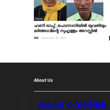
Crime
ഹണി ട്രാപ്പ്; പൊന്നാനിയില്‍ യുവതിയും
ഭര്‍ത്താവിന്റെ സുഹൃത്തും അറസ്റ്റില്‍
SKS
-
December 28, 2025
About Us