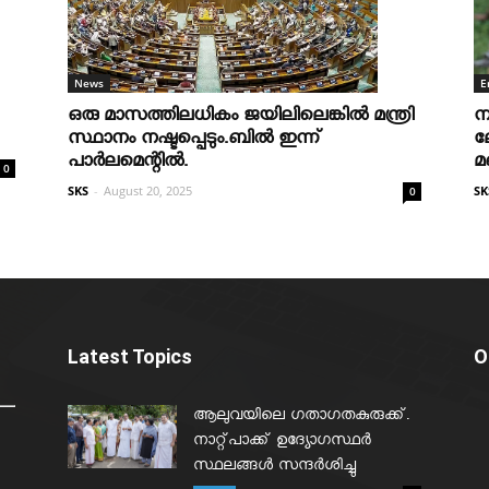
News
E
ഒരു മാസത്തിലധികം ജയിലിലെങ്കില്‍ മന്ത്രി
ന
സ്ഥാനം നഷ്ടപ്പെടും.ബില്‍ ഇന്ന്
ല
പാര്‍ലമെന്റില്‍.
മ
0
SKS
-
August 20, 2025
SK
0
Latest Topics
O
ആലുവയിലെ ഗതാഗതകുരുക്ക്.
നാറ്റ്പാക്ക് ഉദ്യോഗസ്ഥർ
സ്ഥലങ്ങൾ സന്ദർശിച്ചു