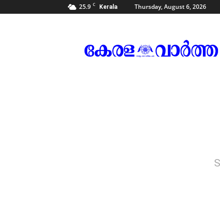
C
25.9
Thursday, August 6, 2026
Kerala
Kerala
Vartha
S