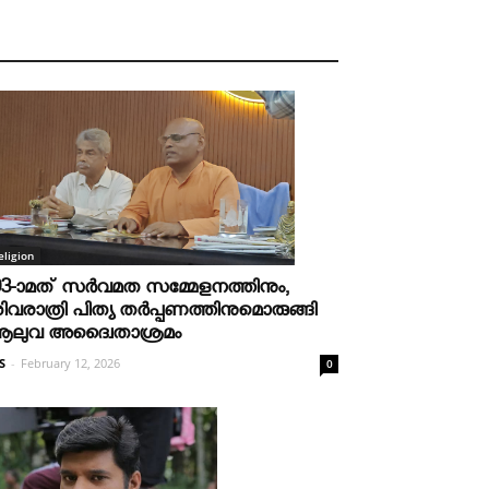
eligion
03-ാമത് സർവമത സമ്മേളനത്തിനും,
ിവരാത്രി പിത്യ തർപ്പണത്തിനുമൊരുങ്ങി
ലുവ അദ്വൈതാശ്രമം
S
-
February 12, 2026
0