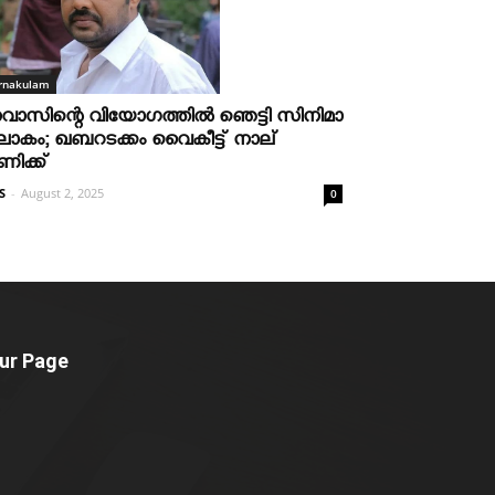
rnakulam
വാസിന്റെ വിയോഗത്തില്‍ ഞെട്ടി സിനിമാ
ോകം; ഖബറടക്കം വൈകീട്ട് നാല്
ണിക്ക്
S
-
August 2, 2025
0
ur Page