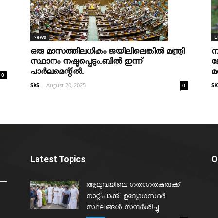
News
E
ഒരു മാസത്തിലധികം ജയിലിലെങ്കില്‍ മന്ത്രി
ന
സ്ഥാനം നഷ്ടപ്പെടും.ബില്‍ ഇന്ന്
ല
പാര്‍ലമെന്റില്‍.
മ
0
SKS
-
August 20, 2025
SK
0
Latest Topics
O
ആലുവയിലെ ഗതാഗതകുരുക്ക്.
നാറ്റ്പാക്ക് ഉദ്യോഗസ്ഥർ
സ്ഥലങ്ങൾ സന്ദർശിച്ചു