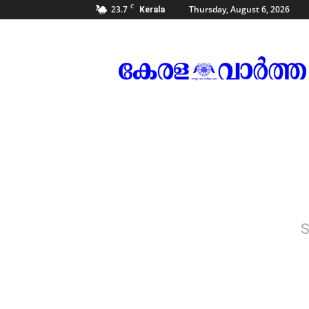
C
23.7
Thursday, August 6, 2026
Kerala
Kerala
Vartha
S