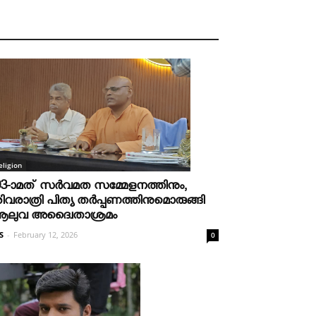
eligion
03-ാമത് സർവമത സമ്മേളനത്തിനും,
ിവരാത്രി പിത്യ തർപ്പണത്തിനുമൊരുങ്ങി
ലുവ അദ്വൈതാശ്രമം
S
-
February 12, 2026
0