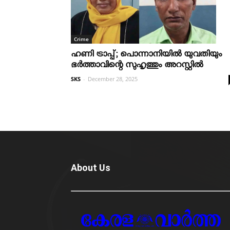
Crime
ഹണി ട്രാപ്പ്; പൊന്നാനിയില്‍ യുവതിയും
ഭര്‍ത്താവിന്റെ സുഹൃത്തും അറസ്റ്റില്‍
SKS
-
December 28, 2025
About Us