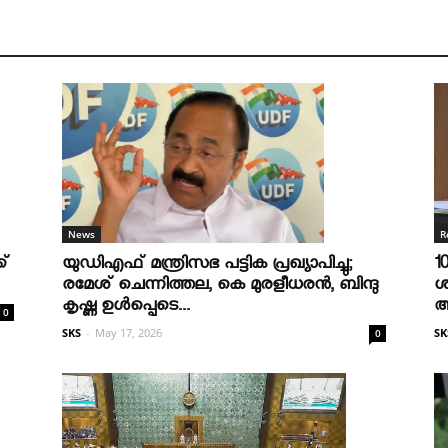
R
News
1
ക്
യുഡിഎഫ് മന്ത്രിസഭ പട്ടിക പ്രഖ്യാപിച്ചു;
ശ
രമേശ് ചെന്നിത്തല, കെ മുരളീധരന്‍, ബിന്ദു
ആ
കൃഷ്ണ ഉള്‍പ്പെടെ...
0
SK
SKS
-
May 17, 2026
0