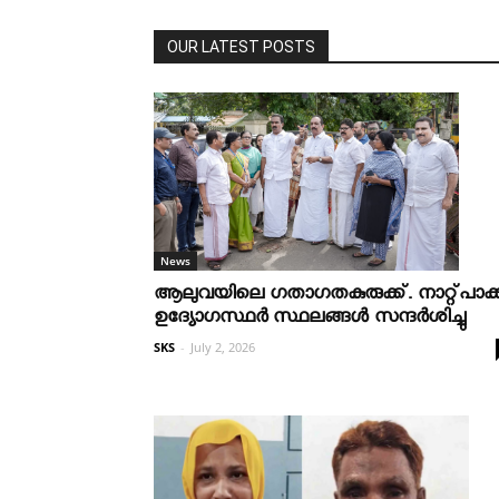
OUR LATEST POSTS
News
ആലുവയിലെ ഗതാഗതകുരുക്ക്. നാറ്റ്പാക്
ഉദ്യോഗസ്ഥർ സ്ഥലങ്ങൾ സന്ദർശിച്ചു
SKS
-
July 2, 2026