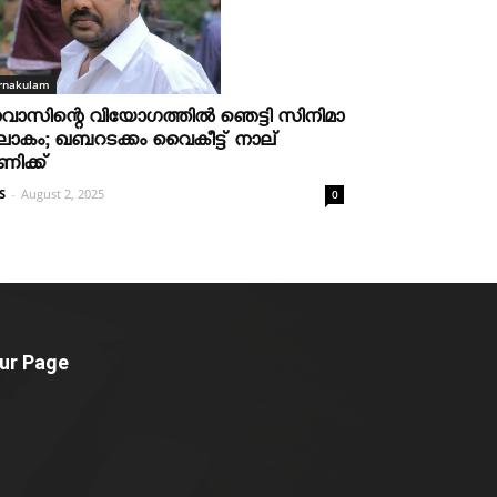
rnakulam
വാസിന്റെ വിയോഗത്തില്‍ ഞെട്ടി സിനിമാ
ോകം; ഖബറടക്കം വൈകീട്ട് നാല്
ണിക്ക്
S
-
August 2, 2025
0
ur Page