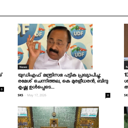
R
News
1
ക്
യുഡിഎഫ് മന്ത്രിസഭ പട്ടിക പ്രഖ്യാപിച്ചു;
ശ
രമേശ് ചെന്നിത്തല, കെ മുരളീധരന്‍, ബിന്ദു
ആ
കൃഷ്ണ ഉള്‍പ്പെടെ...
0
SK
SKS
-
May 17, 2026
0