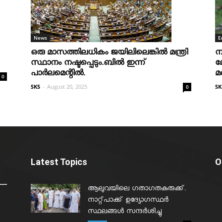
News
E
ഒരു മാസത്തിലധികം ജയിലിലെങ്കില്‍ മന്ത്രി
ന
സ്ഥാനം നഷ്ടപ്പെടും.ബില്‍ ഇന്ന്
ല
പാര്‍ലമെന്റില്‍.
മ
0
SKS
-
August 20, 2025
SK
0
Latest Topics
O
ആലുവയിലെ ഗതാഗതകുരുക്ക്.
നാറ്റ്പാക്ക് ഉദ്യോഗസ്ഥർ
സ്ഥലങ്ങൾ സന്ദർശിച്ചു