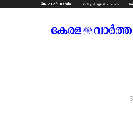
C
23.2
Friday, August 7, 2026
Kerala
Kerala
Vartha
S