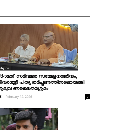
eligion
03-ാമത് സർവമത സമ്മേളനത്തിനും,
ിവരാത്രി പിത്യ തർപ്പണത്തിനുമൊരുങ്ങി
ലുവ അദ്വൈതാശ്രമം
S
-
February 12, 2026
0