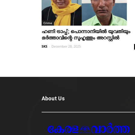
Crime
ഹണി ട്രാപ്പ്; പൊന്നാനിയില്‍ യുവതിയും
ഭര്‍ത്താവിന്റെ സുഹൃത്തും അറസ്റ്റില്‍
SKS
-
December 28, 2025
About Us