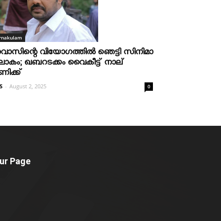
rnakulam
വാസിന്റെ വിയോഗത്തില്‍ ഞെട്ടി സിനിമാ
ോകം; ഖബറടക്കം വൈകീട്ട് നാല്
ണിക്ക്
S
-
August 2, 2025
0
ur Page