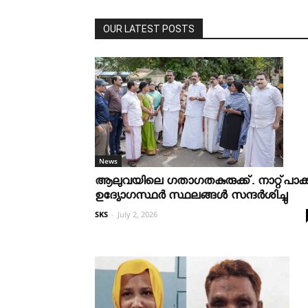
OUR LATEST POSTS
News
ആലുവയിലെ ഗതാഗതകുരുക്ക്. നാറ്റ്പാക്
ഉദ്യോഗസ്ഥർ സ്ഥലങ്ങൾ സന്ദർശിച്ചു
SKS
-
July 2, 2026