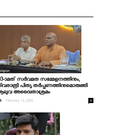
eligion
03-ാമത് സർവമത സമ്മേളനത്തിനും,
ിവരാത്രി പിത്യ തർപ്പണത്തിനുമൊരുങ്ങി
ലുവ അദ്വൈതാശ്രമം
S
-
February 12, 2026
0