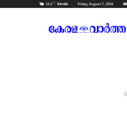
C
23.2
Friday, August 7, 2026
Kerala
Kerala
Vartha
S