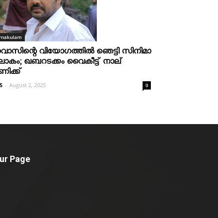
rnakulam
വാസിന്റെ വിയോഗത്തില്‍ ഞെട്ടി സിനിമാ
ോകം; ഖബറടക്കം വൈകീട്ട് നാല്
ണിക്ക്
S
-
August 2, 2025
0
ur Page