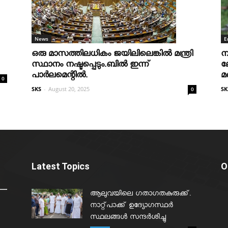
News
E
ഒരു മാസത്തിലധികം ജയിലിലെങ്കില്‍ മന്ത്രി
ന
സ്ഥാനം നഷ്ടപ്പെടും.ബില്‍ ഇന്ന്
ല
പാര്‍ലമെന്റില്‍.
മ
0
SKS
-
August 20, 2025
SK
0
Latest Topics
O
ആലുവയിലെ ഗതാഗതകുരുക്ക്.
നാറ്റ്പാക്ക് ഉദ്യോഗസ്ഥർ
സ്ഥലങ്ങൾ സന്ദർശിച്ചു