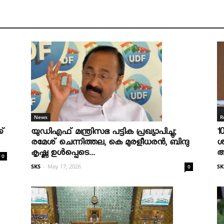
R
News
1
ക്
യുഡിഎഫ് മന്ത്രിസഭ പട്ടിക പ്രഖ്യാപിച്ചു;
ശ
രമേശ് ചെന്നിത്തല, കെ മുരളീധരന്‍, ബിന്ദു
ആ
കൃഷ്ണ ഉള്‍പ്പെടെ...
0
SK
SKS
-
May 17, 2026
0