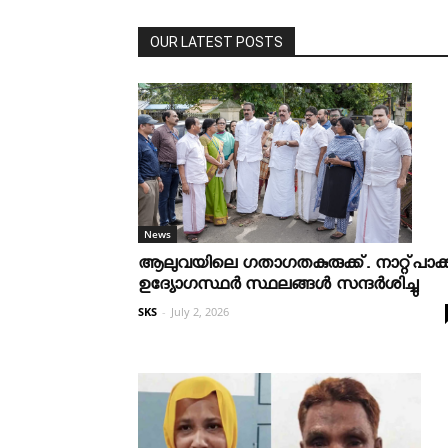
OUR LATEST POSTS
News
ആലുവയിലെ ഗതാഗതകുരുക്ക്. നാറ്റ്പാക്
ഉദ്യോഗസ്ഥർ സ്ഥലങ്ങൾ സന്ദർശിച്ചു
SKS
-
July 2, 2026