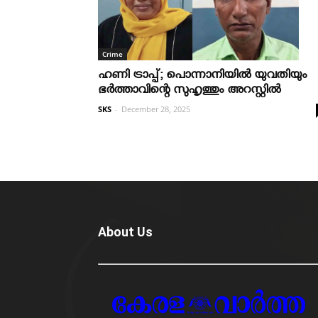
Crime
ഹണി ട്രാപ്പ്; പൊന്നാനിയില്‍ യുവതിയും
ഭര്‍ത്താവിന്റെ സുഹൃത്തും അറസ്റ്റില്‍
SKS
-
December 28, 2025
About Us