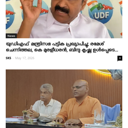
News
യുഡിഎഫ് മന്ത്രിസഭ പട്ടിക പ്രഖ്യാപിച്ചു; രമേശ്
ചെന്നിത്തല, കെ മുരളീധരന്‍, ബിന്ദു കൃഷ്ണ ഉള്‍പ്പെടെ...
SKS
-
May 17, 2026
0