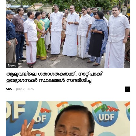
News
ആലുവയിലെ ഗതാഗതകുരുക്ക്. നാറ്റ്പാക്ക്
ഉദ്യോഗസ്ഥർ സ്ഥലങ്ങൾ സന്ദർശിച്ചു
SKS
-
July 2, 2026
0