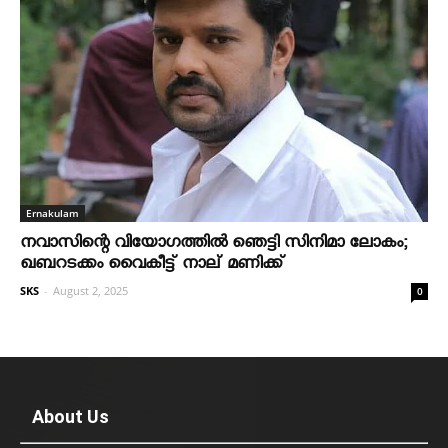
Ernakulam
നവാസിന്റെ വിയോഗത്തില്‍ ഞെട്ടി സിനിമാ ലോകം;
ഖബറടക്കം വൈകീട്ട് നാല് മണിക്ക്
SKS
-
August 2, 2025
0
About Us