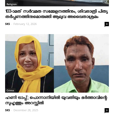
Religion
103-ാമത് സർവമത സമ്മേളനത്തിനും, ശിവരാത്രി പിത്യ
തർപ്പണത്തിനുമൊരുങ്ങി ആലുവ അദ്വൈതാശ്രമം
SKS
-
February 12, 2026
0
Crime
ഹണി ട്രാപ്പ്; പൊന്നാനിയില്‍ യുവതിയും ഭര്‍ത്താവിന്റെ
സുഹൃത്തും അറസ്റ്റില്‍
SKS
-
December 28, 2025
0