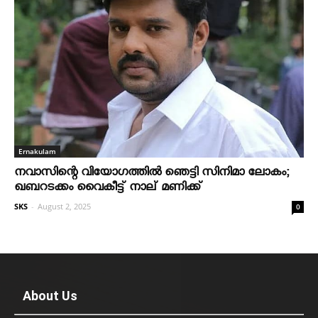
Ernakulam
നവാസിന്റെ വിയോഗത്തില്‍ ഞെട്ടി സിനിമാ ലോകം;
ഖബറടക്കം വൈകീട്ട് നാല് മണിക്ക്
SKS
-
August 2, 2025
0
About Us