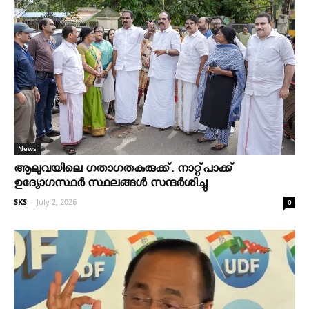
News
ആലുവയിലെ ഗതാഗതകുരുക്ക്. നാറ്റ്പാക്ക്
ഉദ്യോഗസ്ഥർ സ്ഥലങ്ങൾ സന്ദർശിച്ചു
SKS
-
July 2, 2026
0