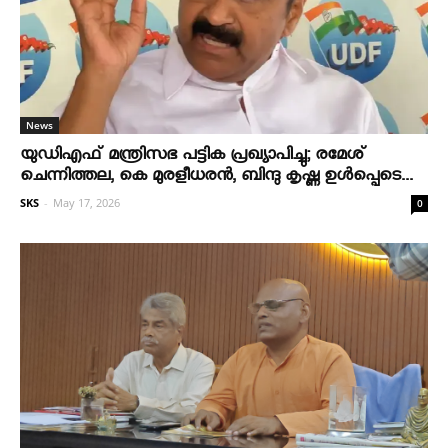
News
യുഡിഎഫ് മന്ത്രിസഭ പട്ടിക പ്രഖ്യാപിച്ചു; രമേശ്
ചെന്നിത്തല, കെ മുരളീധരന്‍, ബിന്ദു കൃഷ്ണ ഉള്‍പ്പെടെ...
SKS
-
May 17, 2026
0