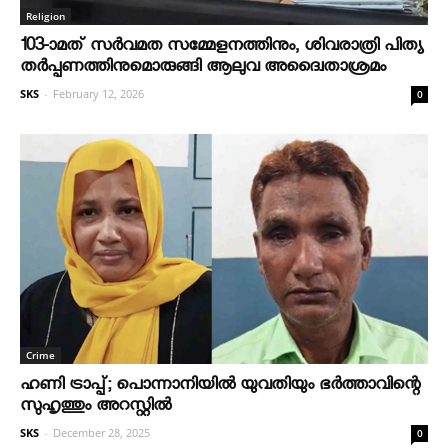
Religion
103-ാമത് സർവമത സമ്മേളനത്തിനും, ശിവരാത്രി പിത്യ
തർപ്പണത്തിനുമൊരുങ്ങി ആലുവ അദ്വൈതാശ്രമം
SKS
-
February 12, 2026
0
Crime
ഹണി ട്രാപ്പ്; പൊന്നാനിയില്‍ യുവതിയും ഭര്‍ത്താവിന്റെ
സുഹൃത്തും അറസ്റ്റില്‍
SKS
-
December 28, 2025
0