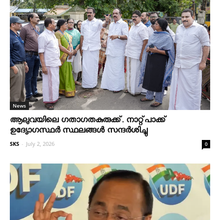
News
ആലുവയിലെ ഗതാഗതകുരുക്ക്. നാറ്റ്പാക്ക്
ഉദ്യോഗസ്ഥർ സ്ഥലങ്ങൾ സന്ദർശിച്ചു
SKS
-
July 2, 2026
0