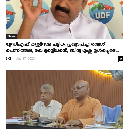
News
യുഡിഎഫ് മന്ത്രിസഭ പട്ടിക പ്രഖ്യാപിച്ചു; രമേശ്
ചെന്നിത്തല, കെ മുരളീധരന്‍, ബിന്ദു കൃഷ്ണ ഉള്‍പ്പെടെ...
SKS
-
May 17, 2026
0