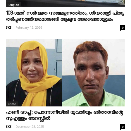
Religion
103-ാമത് സർവമത സമ്മേളനത്തിനും, ശിവരാത്രി പിത്യ
തർപ്പണത്തിനുമൊരുങ്ങി ആലുവ അദ്വൈതാശ്രമം
SKS
-
February 12, 2026
0
Crime
ഹണി ട്രാപ്പ്; പൊന്നാനിയില്‍ യുവതിയും ഭര്‍ത്താവിന്റെ
സുഹൃത്തും അറസ്റ്റില്‍
SKS
-
December 28, 2025
0