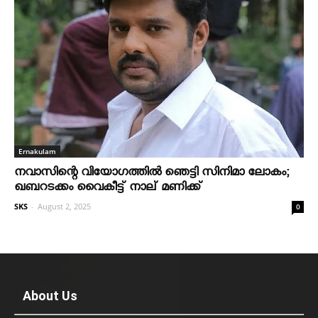
Ernakulam
നവാസിന്റെ വിയോഗത്തില്‍ ഞെട്ടി സിനിമാ ലോകം;
ഖബറടക്കം വൈകീട്ട് നാല് മണിക്ക്
SKS
-
August 2, 2025
0
About Us