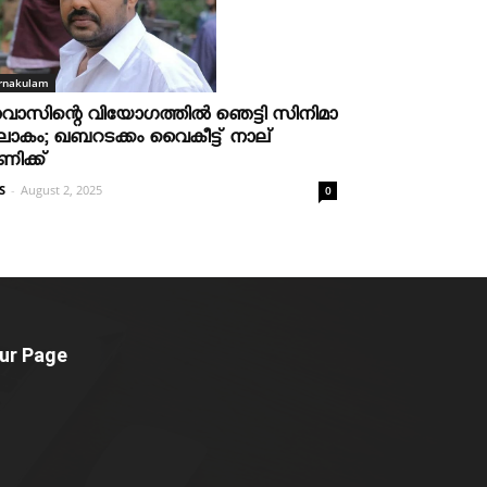
rnakulam
വാസിന്റെ വിയോഗത്തില്‍ ഞെട്ടി സിനിമാ
ോകം; ഖബറടക്കം വൈകീട്ട് നാല്
ണിക്ക്
S
-
August 2, 2025
0
ur Page