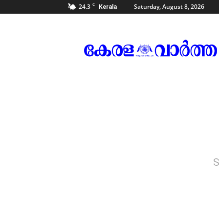
C
24.3
Saturday, August 8, 2026
Kerala
Kerala
Vartha
S