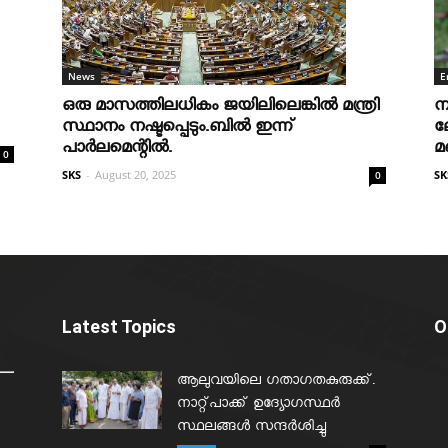
News
E
ഒരു മാസത്തിലധികം ജയിലിലെങ്കില്‍ മന്ത്രി
ന
സ്ഥാനം നഷ്ടപ്പെടും.ബില്‍ ഇന്ന്
ല
പാര്‍ലമെന്റില്‍.
മ
0
SKS
-
August 20, 2025
SK
0
Latest Topics
O
ആലുവയിലെ ഗതാഗതകുരുക്ക്.
നാറ്റ്പാക്ക് ഉദ്യോഗസ്ഥർ
സ്ഥലങ്ങൾ സന്ദർശിച്ചു