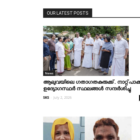
OUR LATEST POSTS
News
ആലുവയിലെ ഗതാഗതകുരുക്ക്. നാറ്റ്പാക്
ഉദ്യോഗസ്ഥർ സ്ഥലങ്ങൾ സന്ദർശിച്ചു
SKS
-
July 2, 2026