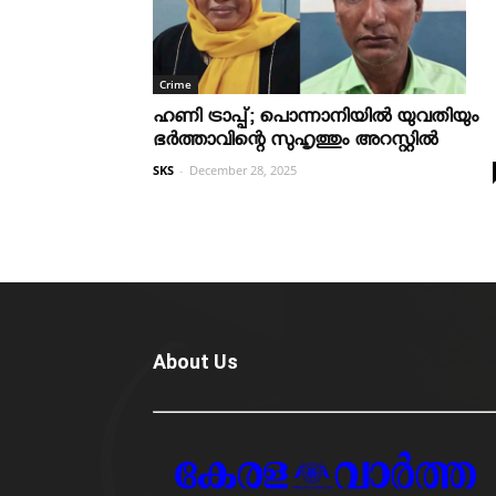
Crime
ഹണി ട്രാപ്പ്; പൊന്നാനിയില്‍ യുവതിയും
ഭര്‍ത്താവിന്റെ സുഹൃത്തും അറസ്റ്റില്‍
SKS
-
December 28, 2025
About Us