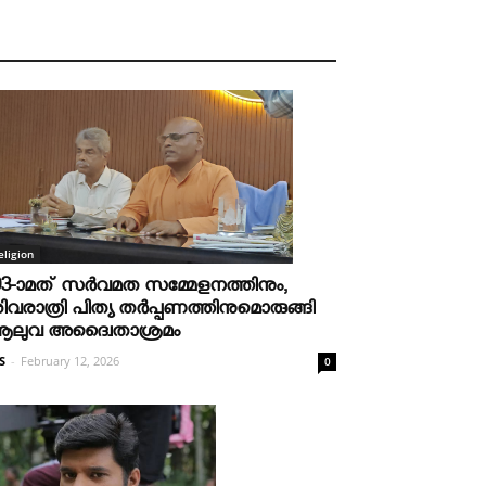
eligion
03-ാമത് സർവമത സമ്മേളനത്തിനും,
ിവരാത്രി പിത്യ തർപ്പണത്തിനുമൊരുങ്ങി
ലുവ അദ്വൈതാശ്രമം
S
-
February 12, 2026
0