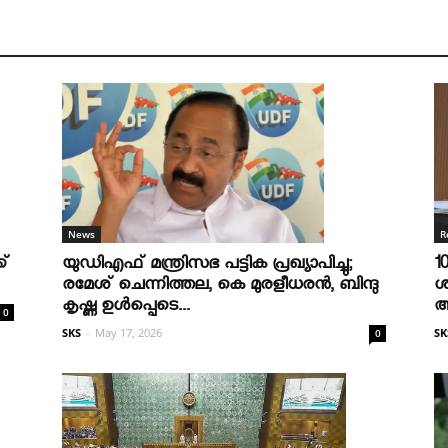
R
News
1
ക്
യുഡിഎഫ് മന്ത്രിസഭ പട്ടിക പ്രഖ്യാപിച്ചു;
ശ
രമേശ് ചെന്നിത്തല, കെ മുരളീധരന്‍, ബിന്ദു
ആ
കൃഷ്ണ ഉള്‍പ്പെടെ...
0
SK
SKS
-
May 17, 2026
0