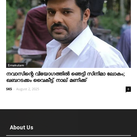
Ernakulam
നവാസിന്റെ വിയോഗത്തില്‍ ഞെട്ടി സിനിമാ ലോകം;
ഖബറടക്കം വൈകീട്ട് നാല് മണിക്ക്
SKS
-
August 2, 2025
0
About Us