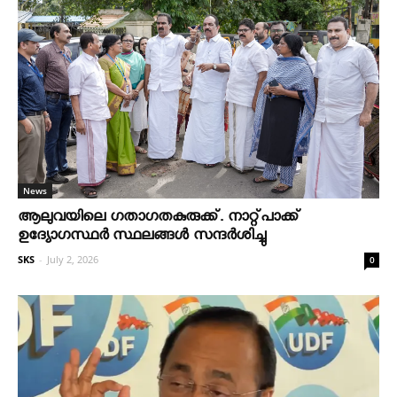
News
ആലുവയിലെ ഗതാഗതകുരുക്ക്. നാറ്റ്പാക്ക്
ഉദ്യോഗസ്ഥർ സ്ഥലങ്ങൾ സന്ദർശിച്ചു
SKS
-
July 2, 2026
0