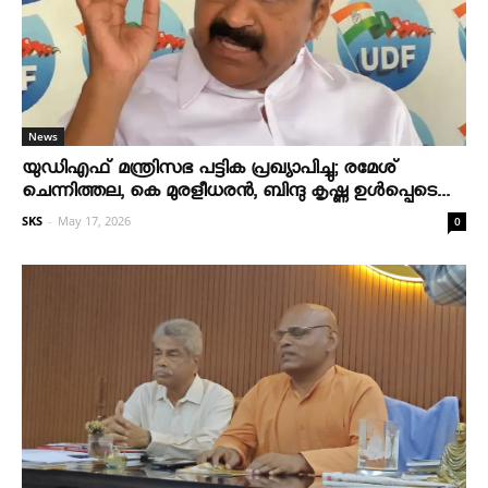
News
യുഡിഎഫ് മന്ത്രിസഭ പട്ടിക പ്രഖ്യാപിച്ചു; രമേശ്
ചെന്നിത്തല, കെ മുരളീധരന്‍, ബിന്ദു കൃഷ്ണ ഉള്‍പ്പെടെ...
SKS
-
May 17, 2026
0