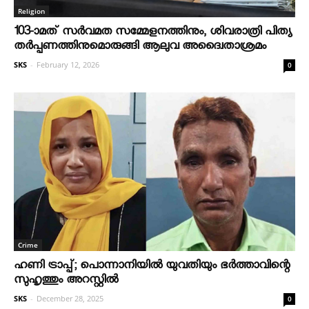
Religion
103-ാമത് സർവമത സമ്മേളനത്തിനും, ശിവരാത്രി പിത്യ
തർപ്പണത്തിനുമൊരുങ്ങി ആലുവ അദ്വൈതാശ്രമം
SKS
-
February 12, 2026
0
Crime
ഹണി ട്രാപ്പ്; പൊന്നാനിയില്‍ യുവതിയും ഭര്‍ത്താവിന്റെ
സുഹൃത്തും അറസ്റ്റില്‍
SKS
-
December 28, 2025
0