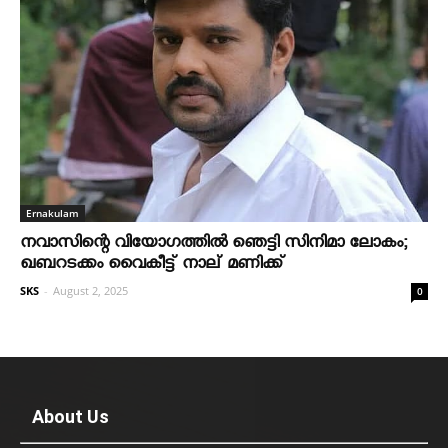
Ernakulam
നവാസിന്റെ വിയോഗത്തില്‍ ഞെട്ടി സിനിമാ ലോകം;
ഖബറടക്കം വൈകീട്ട് നാല് മണിക്ക്
SKS
-
August 2, 2025
0
About Us