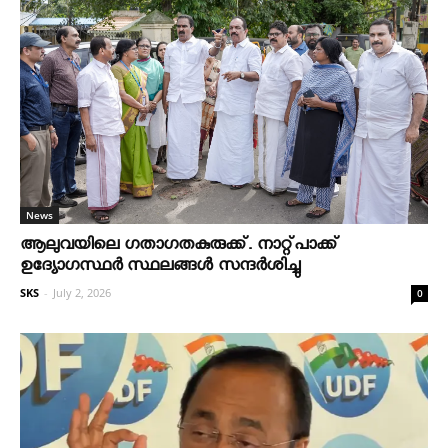
News
ആലുവയിലെ ഗതാഗതകുരുക്ക്. നാറ്റ്പാക്ക്
ഉദ്യോഗസ്ഥർ സ്ഥലങ്ങൾ സന്ദർശിച്ചു
SKS
-
July 2, 2026
0