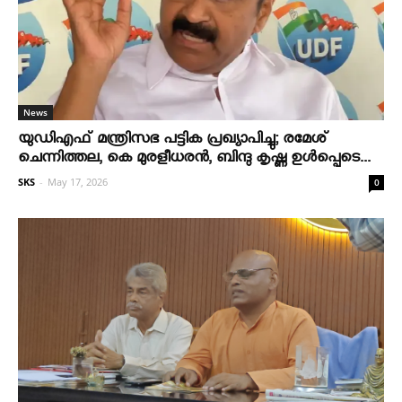
News
യുഡിഎഫ് മന്ത്രിസഭ പട്ടിക പ്രഖ്യാപിച്ചു; രമേശ്
ചെന്നിത്തല, കെ മുരളീധരന്‍, ബിന്ദു കൃഷ്ണ ഉള്‍പ്പെടെ...
SKS
-
May 17, 2026
0