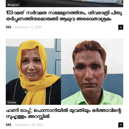
Religion
103-ാമത് സർവമത സമ്മേളനത്തിനും, ശിവരാത്രി പിത്യ
തർപ്പണത്തിനുമൊരുങ്ങി ആലുവ അദ്വൈതാശ്രമം
SKS
-
February 12, 2026
0
Crime
ഹണി ട്രാപ്പ്; പൊന്നാനിയില്‍ യുവതിയും ഭര്‍ത്താവിന്റെ
സുഹൃത്തും അറസ്റ്റില്‍
SKS
-
December 28, 2025
0