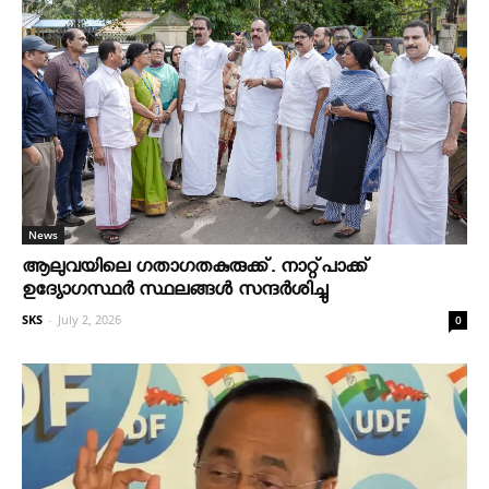
News
ആലുവയിലെ ഗതാഗതകുരുക്ക്. നാറ്റ്പാക്ക്
ഉദ്യോഗസ്ഥർ സ്ഥലങ്ങൾ സന്ദർശിച്ചു
SKS
-
July 2, 2026
0