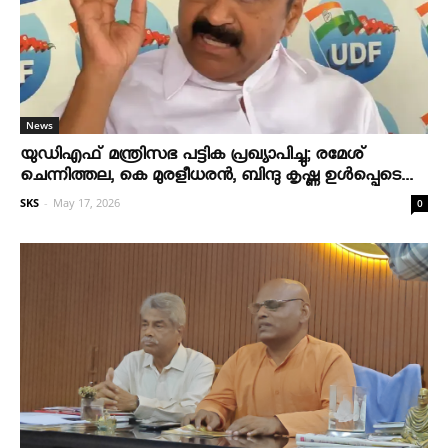
News
യുഡിഎഫ് മന്ത്രിസഭ പട്ടിക പ്രഖ്യാപിച്ചു; രമേശ്
ചെന്നിത്തല, കെ മുരളീധരന്‍, ബിന്ദു കൃഷ്ണ ഉള്‍പ്പെടെ...
SKS
-
May 17, 2026
0