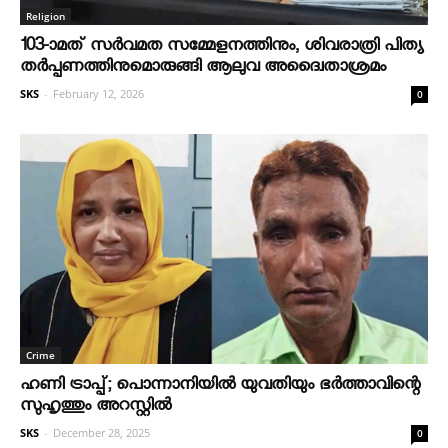
Religion
103-ാമത് സർവമത സമ്മേളനത്തിനും, ശിവരാത്രി പിത്യ
തർപ്പണത്തിനുമൊരുങ്ങി ആലുവ അദ്വൈതാശ്രമം
SKS
-
February 12, 2026
0
Crime
ഹണി ട്രാപ്പ്; പൊന്നാനിയില്‍ യുവതിയും ഭര്‍ത്താവിന്റെ
സുഹൃത്തും അറസ്റ്റില്‍
SKS
-
December 28, 2025
0