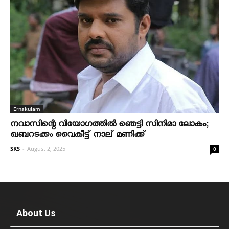
Ernakulam
നവാസിന്റെ വിയോഗത്തില്‍ ഞെട്ടി സിനിമാ ലോകം;
ഖബറടക്കം വൈകീട്ട് നാല് മണിക്ക്
SKS
-
August 2, 2025
0
About Us