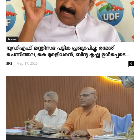
News
യുഡിഎഫ് മന്ത്രിസഭ പട്ടിക പ്രഖ്യാപിച്ചു; രമേശ്
ചെന്നിത്തല, കെ മുരളീധരന്‍, ബിന്ദു കൃഷ്ണ ഉള്‍പ്പെടെ...
SKS
-
May 17, 2026
0