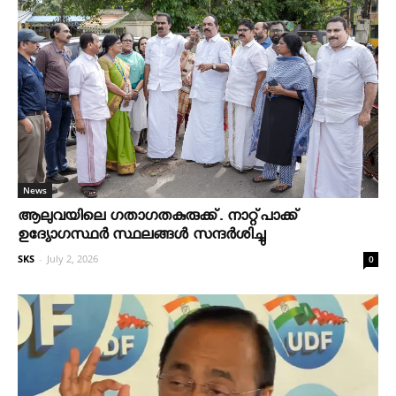
News
ആലുവയിലെ ഗതാഗതകുരുക്ക്. നാറ്റ്പാക്ക്
ഉദ്യോഗസ്ഥർ സ്ഥലങ്ങൾ സന്ദർശിച്ചു
SKS
-
July 2, 2026
0