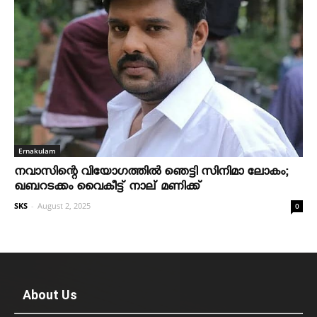
Ernakulam
നവാസിന്റെ വിയോഗത്തില്‍ ഞെട്ടി സിനിമാ ലോകം;
ഖബറടക്കം വൈകീട്ട് നാല് മണിക്ക്
SKS
-
August 2, 2025
0
About Us