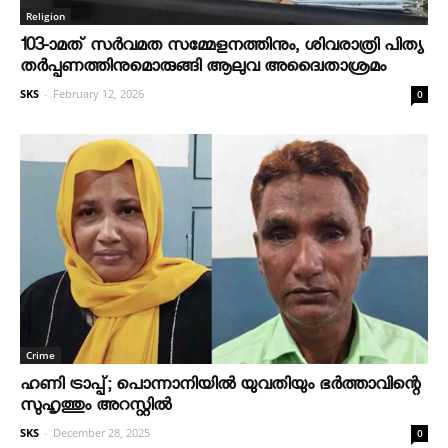
Religion
103-ാമത് സർവമത സമ്മേളനത്തിനും, ശിവരാത്രി പിത്യ
തർപ്പണത്തിനുമൊരുങ്ങി ആലുവ അദ്വൈതാശ്രമം
SKS
-
February 12, 2026
0
Crime
ഹണി ട്രാപ്പ്; പൊന്നാനിയില്‍ യുവതിയും ഭര്‍ത്താവിന്റെ
സുഹൃത്തും അറസ്റ്റില്‍
SKS
-
December 28, 2025
0